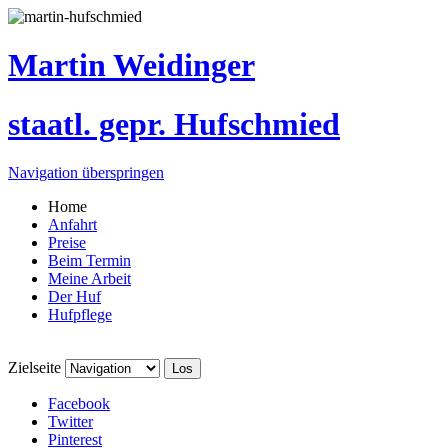
Martin Weidinger
staatl. gepr. Hufschmied
Navigation überspringen
Home
Anfahrt
Preise
Beim Termin
Meine Arbeit
Der Huf
Hufpflege
Zielseite
Facebook
Twitter
Pinterest